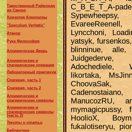
C_B_E_T_A-
Таинственный Раймондо
ди Сангро
Sypewheepsy,
Хризопея Клеопатры
EvareeReenell, 
"Speculum Veritatis"
Lyncchoni, Loadi
Атанор
yatsyk, fursenkos
Рука Философов
blinninue, alle
Алхимическая Дверь
Juidgederve, A
Алхимические и
Adochediele, Wo
спагирические операции
Лабораторный практикум
likortaka, MsJin
Спагирия, часть 1
ChoovaSak, sv
Спагирия, часть 2
Cadenostaiano
Алхимические и
ManucozRU, an
спагирические символы
mymagicpussy, fr
Алхимические и
спагирические символы
(часть 2)
HoolioX, Boymn
Тексты и статьи
fukalotiseryu, pi
Библиотека