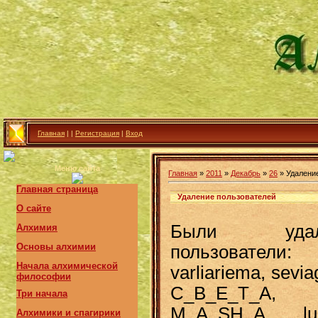
Главная
|
|
Регистрация
|
Вход
Меню сайта
Главная
»
2011
»
Декабрь
»
26
» Удалени
Главная страница
Удаление пользователей
О сайте
Были удал
Алхимия
Основы алхимии
пользователи:
Начала алхимической
varliariema, sevia
философии
C_B_E_T_A,
Три начала
M_A_SH_A, luj
Алхимики и спагирики