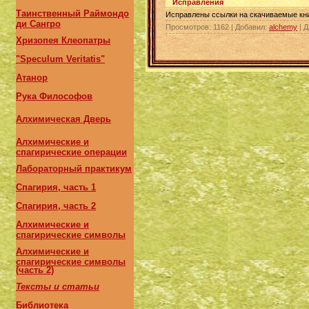
Исправления
Таинственный Раймондо
Исправлены ссылки на скачиваемые кни
ди Сангро
Просмотров:
1162
|
Добавил:
alchemy
|
Д
Хризопея Клеопатры
"Speculum Veritatis"
Атанор
Рука Философов
Алхимическая Дверь
Алхимические и
спагирические операции
Лабораторный практикум
Спагирия, часть 1
Спагирия, часть 2
Алхимические и
спагирические символы
Алхимические и
спагирические символы
(часть 2)
Тексты и статьи
Библиотека