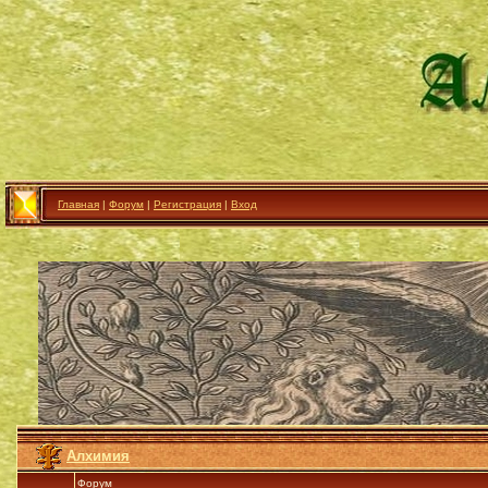
Главная
|
Форум
|
Регистрация
|
Вход
Алхимия
Форум