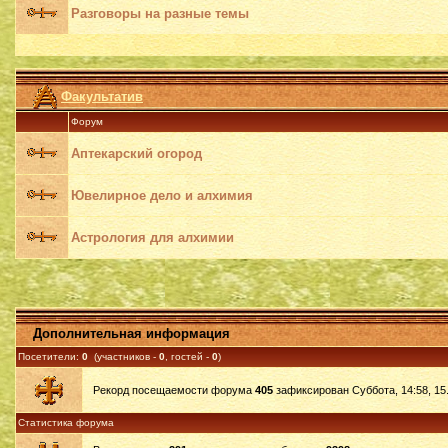
Разговоры на разные темы
Факультатив
Форум
Аптекарский огород
Ювелирное дело и алхимия
Астрология для алхимии
Дополнительная информация
Посетители:
0
(участников -
0
, гостей -
0
)
Рекорд посещаемости форума
405
зафиксирован Суббота, 14:58, 15.
Статистика форума