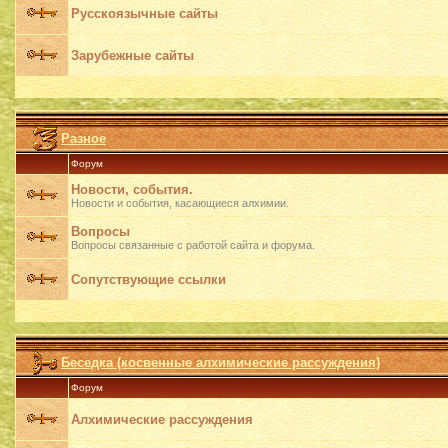
Русскоязычные сайты
Зарубежные сайты
Разное
Форум
Новости, события.
Новости и события, касающиеся алхимии.
Вопросы
Вопросы связанные с работой сайта и форума.
Сопутствующие ссылки
Беседка (косвенные алхимические рассуждения)
Форум
Алхимические рассуждения