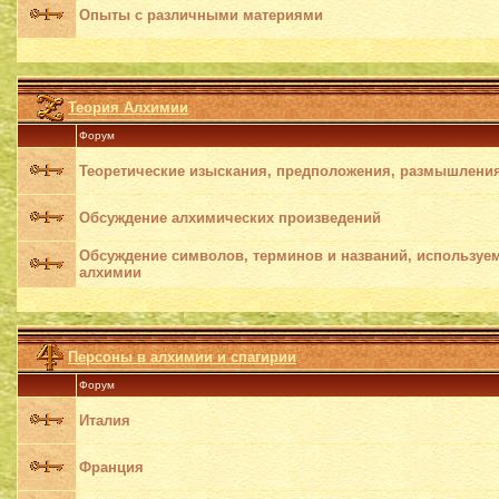
Опыты с различными материями
Теория Алхимии
Форум
Теоретические изыскания, предположения, размышлени
Обсуждение алхимических произведений
Обсуждение символов, терминов и названий, используе
алхимии
Персоны в алхимии и спагирии
Форум
Италия
Франция