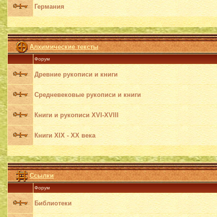
Германия
Алхимические тексты
Форум
Древние рукописи и книги
Средневековые рукописи и книги
Книги и рукописи XVI-XVIII
Книги XIX - XX века
Ссылки
Форум
Библиотеки