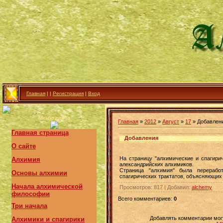
Главная
|
|
Регистрация
|
Вход
Меню сайта
Главная
»
2012
»
Август
»
17
» Добавлен
Главная страница
Добавления
О сайте
На страницу "алхимические и спагири
Алхимия
александрийских алхимиков.
Страница "алхимия" была перерабо
Основы алхимии
спагирических трактатов, объясняющих
Начала алхимической
Просмотров
: 817 |
Добавил
:
alchemy
философии
Всего комментариев
:
0
Три начала
Добавлять комментарии могу
Алхимики и спагирики