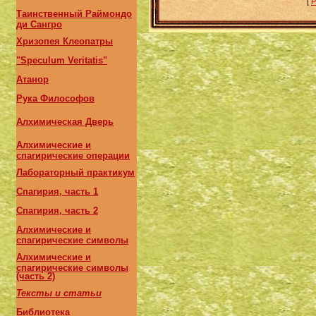
[
Р
Таинственный Раймондо
ди Сангро
Хризопея Клеопатры
"Speculum Veritatis"
Атанор
Рука Философов
Алхимическая Дверь
Алхимические и
спагирические операции
Лабораторный практикум
Спагирия, часть 1
Спагирия, часть 2
Алхимические и
спагирические символы
Алхимические и
спагирические символы
(часть 2)
Тексты и статьи
Библиотека